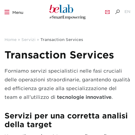
EN
Menu
IT
Skip
to
Home
»
Servizi
»
Transaction Services
content
Transaction Services
Forniamo servizi specialistici nelle fasi cruciali
delle operazioni straordinarie, garantendo qualità
ed efficienza grazie alla specializzazione del
team e all’utilizzo di
tecnologie innovative
.
Servizi per una corretta analisi
della target