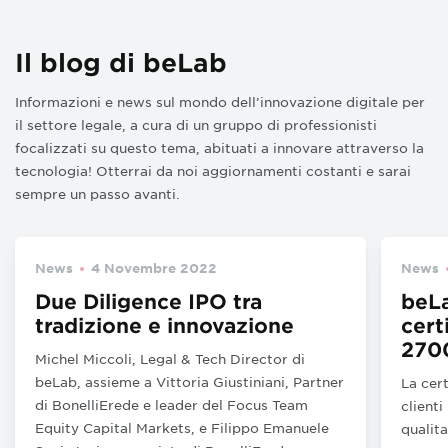
Il blog di beLab
Informazioni e news sul mondo dell’innovazione digitale per
il settore legale, a cura di un gruppo di professionisti
focalizzati su questo tema, abituati a innovare attraverso la
tecnologia! Otterrai da noi aggiornamenti costanti e sarai
sempre un passo avanti.
News
4 Novembre 2022
News
Due Diligence IPO tra
beLa
tradizione e innovazione
cert
270
Michel Miccoli, Legal & Tech Director di
beLab, assieme a Vittoria Giustiniani, Partner
La cert
di BonelliErede e leader del Focus Team
clienti
Equity Capital Markets, e Filippo Emanuele
qualita