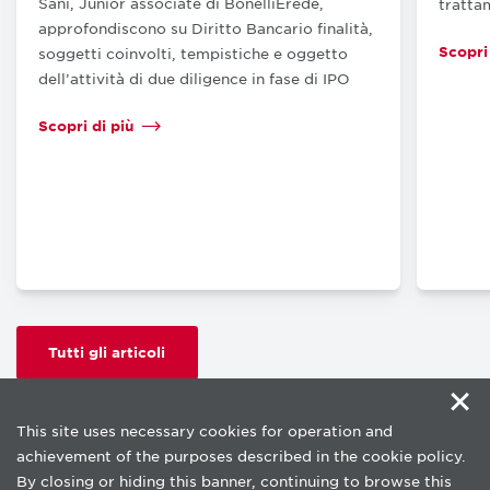
Sani, Junior associate di BonelliErede,
tratta
approfondiscono su Diritto Bancario finalità,
Scopri
soggetti coinvolti, tempistiche e oggetto
dell’attività di due diligence in fase di IPO
Scopri di più
Tutti gli articoli
×
This site uses necessary cookies for operation and
achievement of the purposes described in the cookie policy.
By closing or hiding this banner, continuing to browse this